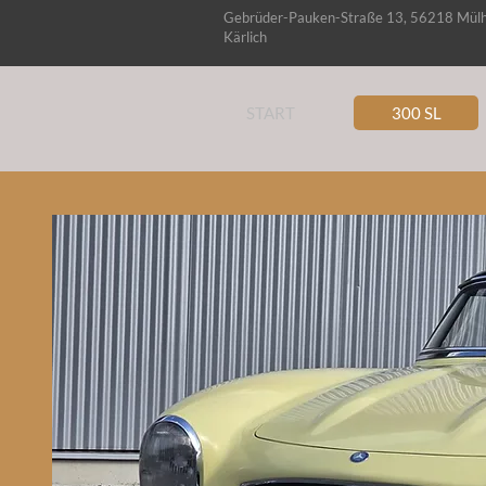
Gebrüder-Pauken-Straße 13, 56218 Mül
Kärlich
START
300 SL