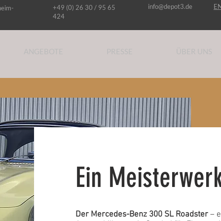
info@depot3.de
E
+49 (0) 26 30 / 95 65
heim-
424
ANGEBOTE
PRESSE
ÜBER UNS
Ein Meisterwerk
Der Mercedes-Benz 300 SL Roadster
– e