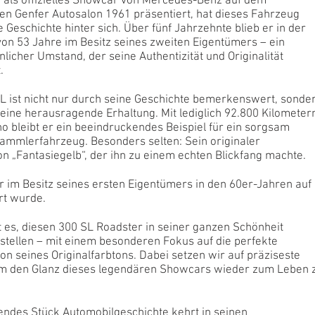
 als offizielles Showcar von Mercedes-Benz auf dem
len Genfer Autosalon 1961 präsentiert, hat dieses Fahrzeug
 Geschichte hinter sich. Über fünf Jahrzehnte blieb er in der
on 53 Jahre im Besitz seines zweiten Eigentümers – ein
icher Umstand, der seine Authentizität und Originalität
.
L ist nicht nur durch seine Geschichte bemerkenswert, sonde
eine herausragende Erhaltung. Mit lediglich 92.800 Kilometer
o bleibt er ein beeindruckendes Beispiel für ein sorgsam
mmlerfahrzeug. Besonders selten: Sein originaler
n „Fantasiegelb“, der ihn zu einem echten Blickfang machte.
r im Besitz seines ersten Eigentümers in den 60er-Jahren auf
rt wurde.
st es, diesen 300 SL Roadster in seiner ganzen Schönheit
tellen – mit einem besonderen Fokus auf die perfekte
on seines Originalfarbtons. Dabei setzen wir auf präziseste
m den Glanz dieses legendären Showcars wieder zum Leben 
rendes Stück Automobilgeschichte kehrt in seinen