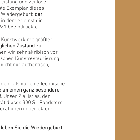
Leistung und zeitlose
ste Exemplar dieses
n Wiedergeburt:
der
, in dem er einst die
961 beeindruckte.
e Kunstwerk mit größter
glichen Zustand zu
hen wir sehr akribisch vor
rischen Kunstrestaurierung
nicht nur authentisch,
 mehr als nur eine technische
 an einen ganz besondere
f
. Unser Ziel ist es, den
tät dieses 300 SL Roadsters
rationen in perfektem
rleben Sie die Wiedergeburt