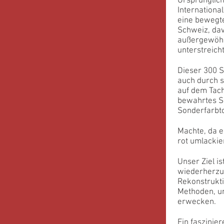
Ursprünglich
Internationa
eine bewegte
Schweiz, dav
außergewöhnl
unterstreicht
Dieser 300 S
auch durch s
auf dem Tach
bewahrtes Sa
Sonderfarbto
Machte, da e
rot umlackie
Unser Ziel i
wiederherzus
Rekonstrukti
Methoden, u
erwecken.
Ein faszinie