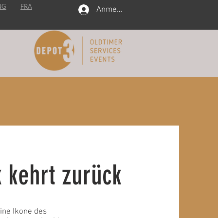
NG
FRA
Anmelden
 kehrt zurück
ine Ikone des