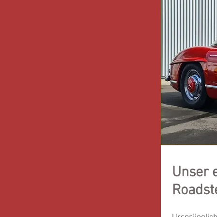
Unser 
Roadst