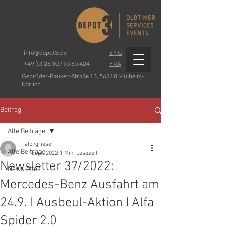
info@depot3.de
ENG
+49 (0) 26 30 / 95 65 424
FRA
Gebrüder-Pauken-Straße 13, 56218 Mülheim-
Kärlich
Beitrag
Alle Beiträge
ralphgrieser
Alle Beiträge
11. Sept. 2022
1 Min. Lesezeit
Newsletter 37/2022:
Newsletter
Mercedes-Benz Ausfahrt am
24.9. I Ausbeul-Aktion I Alfa
Spider 2.0