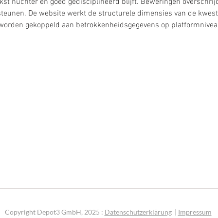
ekst nuchter en goed gedisciplineerd blijft. Beweringen overschrij
steunen. De website werkt de structurele dimensies van de kwest
n worden gekoppeld aan betrokkenheidsgegevens op platformnivea
Copyright Depot3 GmbH, 2025 :
Datenschutzerklärung
|
Impressum