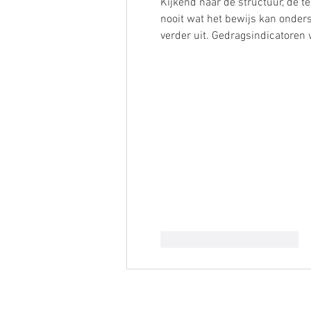
Kijkend naar de structuur, de t
nooit wat het bewijs kan onder
verder uit. Gedragsindicatore
Gefällt mir
Antworten