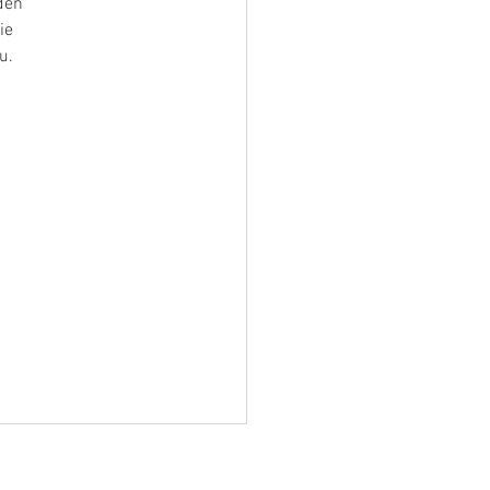
den 
ie 
u.