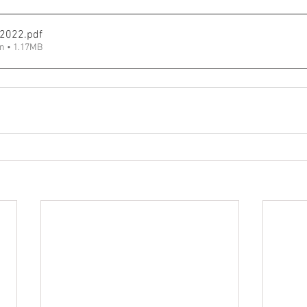
_2022
.pdf
n • 1.17MB