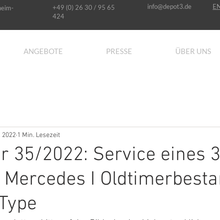
info@depot3.de
E
+49 (0) 26 30 / 95 65
heim-
424
ANGEBOTE
PRESSE
ÜBER UNS
. 2022
1 Min. Lesezeit
r 35/2022: Service eines 
Mercedes I Oldtimerbesta
-Type