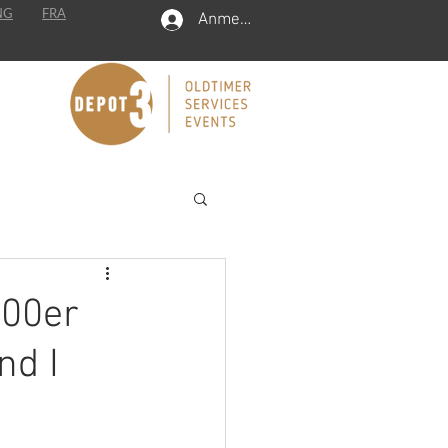
NG
FRA
Anmelden
300er
nd I