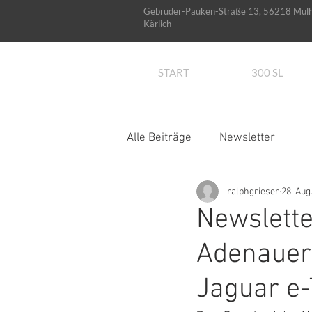
Gebrüder-Pauken-Straße 13, 56218 Mül
Kärlich
START
300 SL
Alle Beiträge
Newsletter
ralphgrieser
28. Aug
Newslette
Adenauer 
Jaguar e