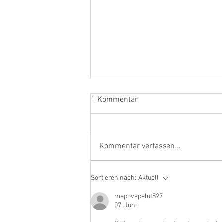
1 Kommentar
Kommentar verfassen...
Newsletter 44/2023: DEPOT3-
Sortieren nach:
Aktuell
NIGHT am 25.11. I
Auslieferungen I 450 SLC V8
mepovapelut827
07. Juni