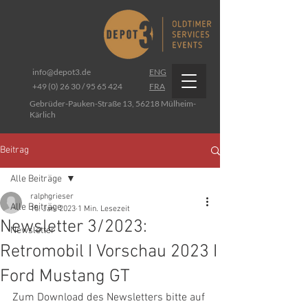
info@depot3.de
ENG
+49 (0) 26 30 / 95 65 424
FRA
Gebrüder-Pauken-Straße 13, 56218 Mülheim-
Kärlich
Beitrag
Alle Beiträge
ralphgrieser
Alle Beiträge
15. Jan. 2023
1 Min. Lesezeit
Newsletter 3/2023:
Newsletter
Retromobil I Vorschau 2023 I
Ford Mustang GT
Zum Download des Newsletters bitte auf 