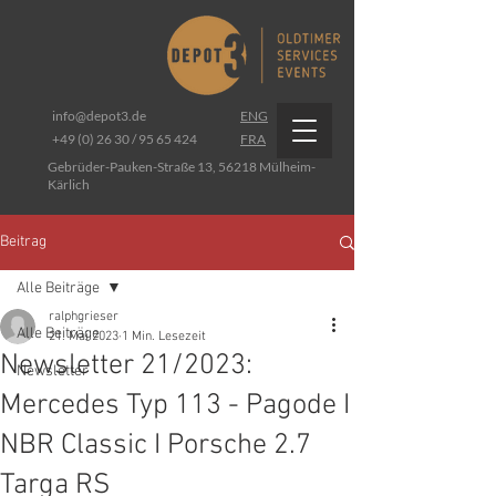
info@depot3.de
ENG
+49 (0) 26 30 / 95 65 424
FRA
Gebrüder-Pauken-Straße 13, 56218 Mülheim-
Kärlich
Beitrag
Alle Beiträge
ralphgrieser
Alle Beiträge
21. Mai 2023
1 Min. Lesezeit
Newsletter 21/2023:
Newsletter
Mercedes Typ 113 - Pagode I
NBR Classic I Porsche 2.7
Targa RS