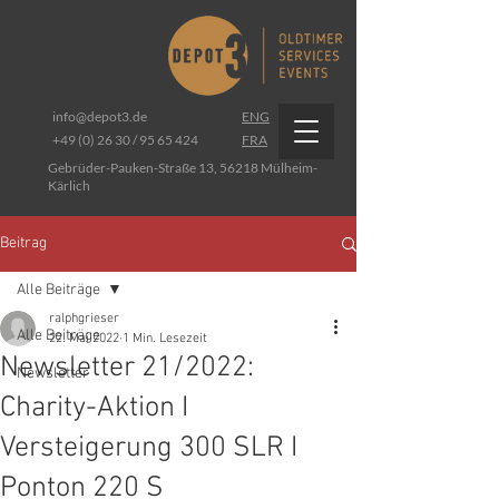
info@depot3.de
ENG
+49 (0) 26 30 / 95 65 424
FRA
Gebrüder-Pauken-Straße 13, 56218 Mülheim-
Kärlich
Beitrag
Alle Beiträge
ralphgrieser
Alle Beiträge
22. Mai 2022
1 Min. Lesezeit
Newsletter 21/2022:
Newsletter
Charity-Aktion I
Versteigerung 300 SLR I
Ponton 220 S