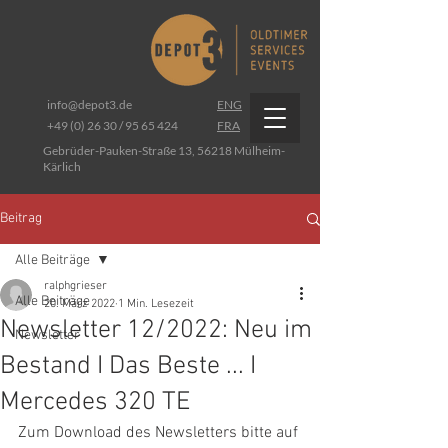
info@depot3.de
ENG
+49 (0) 26 30 / 95 65 424
FRA
Gebrüder-Pauken-Straße 13, 56218 Mülheim-
Kärlich
Beitrag
Alle Beiträge
ralphgrieser
Alle Beiträge
20. März 2022
1 Min. Lesezeit
Newsletter 12/2022: Neu im
Newsletter
Bestand I Das Beste ... I
Mercedes 320 TE
Zum Download des Newsletters bitte auf 