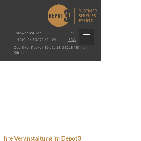
info@depot3.de
ENG
+49 (0) 26 30 / 95 65 424
FRA
Gebrüder-Pauken-Straße 13, 56218 Mülheim-
Kärlich
Ihre Veranstaltung im Depot3