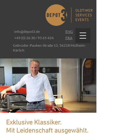
info@depot3.de
ENG
+49 (0) 26 30 / 95 65 424
FRA
Gebrüder-Pauken-Straße 13, 56218 Mülheim-
Kärlich
Exklusive Klassiker.
Mit Leidenschaft ausgewählt.