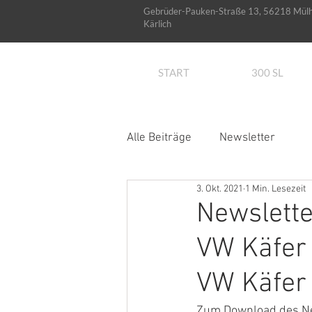
Gebrüder-Pauken-Straße 13, 56218 Mül
Kärlich
START
300 SL
Alle Beiträge
Newsletter
3. Okt. 2021
1 Min. Lesezeit
Newslette
VW Käfer 
VW Käfer
Zum Download des News