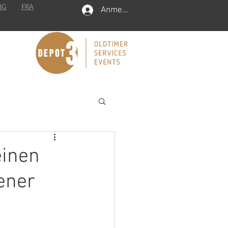
NG
FRA
Anmelden
einen
ener