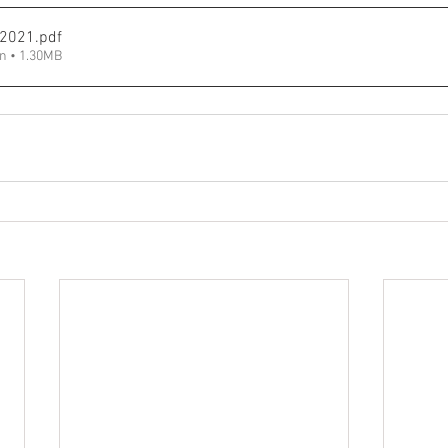
_2021
.pdf
n • 1.30MB