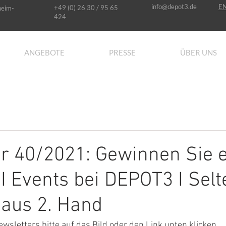
info@depot3.de
E
+49 (0) 26 30 / 95 65
heim-
424
ANGEBOTE
PRESSE
ÜBER UNS
r 40/2021: Gewinnen Sie 
I Events bei DEPOT3 I Selt
 aus 2. Hand
letters bitte auf das Bild oder den Link unten klicken.