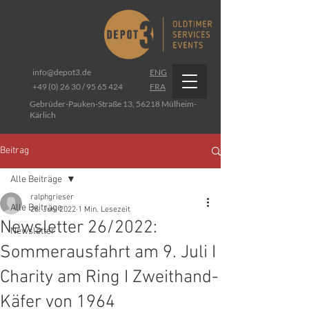
info@depot3.de
ENG
+49 (0) 26 30 / 95 65 424
FRA
Gebrüder-Pauken-Straße 13, 56218 Mülheim-
Kärlich
Beitrag
Alle Beiträge
ralphgrieser
Alle Beiträge
26. Juni 2022
1 Min. Lesezeit
Newsletter 26/2022:
Newsletter
Sommerausfahrt am 9. Juli I
Charity am Ring I Zweithand-
Käfer von 1964