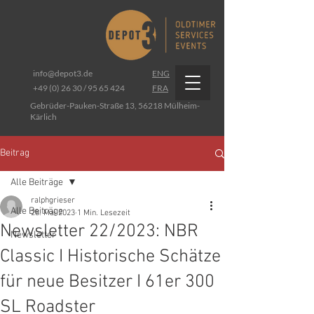
info@depot3.de
ENG
+49 (0) 26 30 / 95 65 424
FRA
Gebrüder-Pauken-Straße 13, 56218 Mülheim-
Kärlich
Beitrag
Alle Beiträge
ralphgrieser
Alle Beiträge
28. Mai 2023
1 Min. Lesezeit
Newsletter 22/2023: NBR
Newsletter
Classic I Historische Schätze
für neue Besitzer I 61er 300
SL Roadster