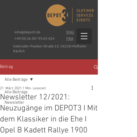
info@depot3.de
ENG
+49 (0) 26 30 / 95 65 424
FRA
Gebrüder-Pauken-Straße 13, 56218 Mülheim-
Kärlich
Beitrag
Alle Beiträge
21. März 2021
1 Min. Lesezeit
Alle Beiträge
Newsletter 12/2021:
Newsletter
Neuzugänge im DEPOT3 I Mit
dem Klassiker in die Ehe I
Opel B Kadett Rallye 1900